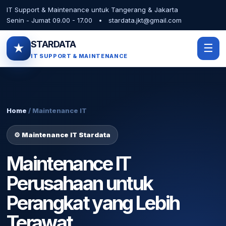
IT Support & Maintenance untuk Tangerang & Jakarta
Senin - Jumat 09.00 - 17.00 • stardata.jkt@gmail.com
STARDATA
★
☰
IT SUPPORT & MAINTENANCE
Home
/ Maintenance IT
⚙️ Maintenance IT Stardata
Maintenance IT
Perusahaan untuk
Perangkat yang Lebih
Terawat