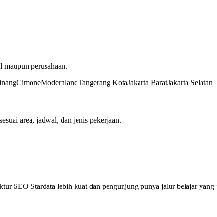
al maupun perusahaan.
inang
Cimone
Modernland
Tangerang Kota
Jakarta Barat
Jakarta Selatan
esuai area, jadwal, dan jenis pekerjaan.
ur SEO Stardata lebih kuat dan pengunjung punya jalur belajar yang j