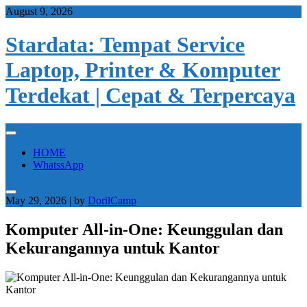
Skip
August 9, 2026
to
content
Stardata: Tempat Service
Laptop, Printer & Komputer
Terdekat | Cepat & Terpercaya
HOME
WhatssApp
May 29, 2026
|
by
DorilCamp
Komputer All-in-One: Keunggulan dan
Kekurangannya untuk Kantor