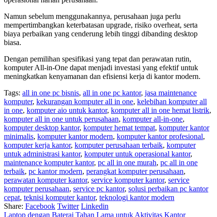
Namun sebelum menggunakannya, perusahaan juga perlu
mempertimbangkan keterbatasan upgrade, risiko overheat, serta
biaya perbaikan yang cenderung lebih tinggi dibanding desktop
biasa.
Dengan pemilihan spesifikasi yang tepat dan perawatan rutin,
komputer All-in-One dapat menjadi investasi yang efektif untuk
meningkatkan kenyamanan dan efisiensi kerja di kantor modern.
Tags:
all in one pc bisnis
,
all in one pc kantor
,
jasa maintenance
komputer
,
kekurangan komputer all in one
,
kelebihan komputer all
in one
,
komputer aio untuk kantor
,
komputer all in one hemat listrik
,
komputer all in one untuk perusahaan
,
komputer all-in-one
,
komputer desktop kantor
,
komputer hemat tempat
,
komputer kantor
minimalis
,
komputer kantor modern
,
komputer kantor profesional
,
komputer kerja kantor
,
komputer perusahaan terbaik
,
komputer
untuk administrasi kantor
,
komputer untuk operasional kantor
,
maintenance komputer kantor
,
pc all in one murah
,
pc all in one
terbaik
,
pc kantor modern
,
perangkat komputer perusahaan
,
perawatan komputer kantor
,
service komputer kantor
,
service
komputer perusahaan
,
service pc kantor
,
solusi perbaikan pc kantor
cepat
,
teknisi komputer kantor
,
teknologi kantor modern
Share:
Facebook
Twitter
Linkedin
Laptop dengan Baterai Tahan Lama untuk Aktivitas Kantor