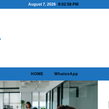
August 7, 2026
9:02:59 PM
r
HOME
WhatssApp