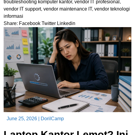
troubleshooting komputer kantor
,
vendor IT profesional
,
vendor IT support
,
vendor maintenance IT
,
vendor teknologi
informasi
Share:
Facebook
Twitter
Linkedin
June 25, 2026
|
DorilCamp
Laptop Kantor Lemot? Ini