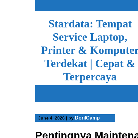
Skip
to
content
Stardata: Tempat
Service Laptop,
Printer & Kompute
Terdekat | Cepat &
Terpercaya
DorilCamp
June 4, 2026
|
by
Pentingnya Mainten