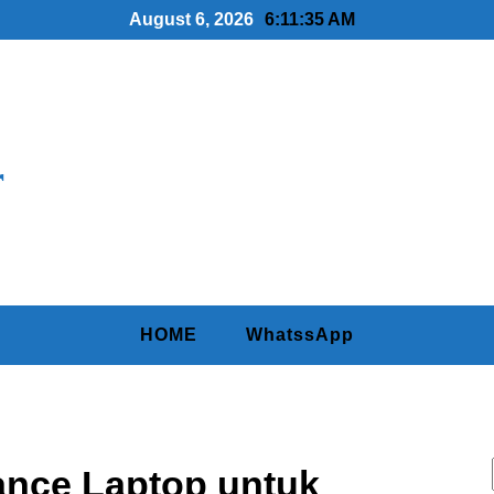
August 6, 2026
6:11:37 AM
r
HOME
WhatssApp
ance Laptop untuk