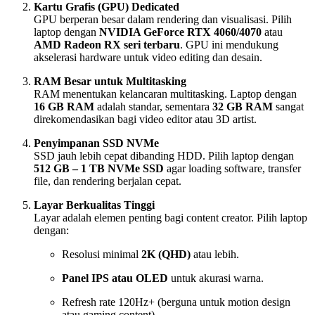
Kartu Grafis (GPU) Dedicated
GPU berperan besar dalam rendering dan visualisasi. Pilih
laptop dengan
NVIDIA GeForce RTX 4060/4070
atau
AMD Radeon RX seri terbaru
. GPU ini mendukung
akselerasi hardware untuk video editing dan desain.
RAM Besar untuk Multitasking
RAM menentukan kelancaran multitasking. Laptop dengan
16 GB RAM
adalah standar, sementara
32 GB RAM
sangat
direkomendasikan bagi video editor atau 3D artist.
Penyimpanan SSD NVMe
SSD jauh lebih cepat dibanding HDD. Pilih laptop dengan
512 GB – 1 TB NVMe SSD
agar loading software, transfer
file, dan rendering berjalan cepat.
Layar Berkualitas Tinggi
Layar adalah elemen penting bagi content creator. Pilih laptop
dengan:
Resolusi minimal
2K (QHD)
atau lebih.
Panel IPS atau OLED
untuk akurasi warna.
Refresh rate 120Hz+ (berguna untuk motion design
atau gaming content).