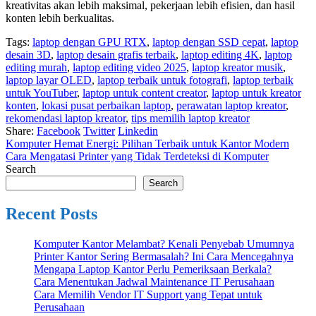
kreativitas akan lebih maksimal, pekerjaan lebih efisien, dan hasil
konten lebih berkualitas.
Tags:
laptop dengan GPU RTX
,
laptop dengan SSD cepat
,
laptop
desain 3D
,
laptop desain grafis terbaik
,
laptop editing 4K
,
laptop
editing murah
,
laptop editing video 2025
,
laptop kreator musik
,
laptop layar OLED
,
laptop terbaik untuk fotografi
,
laptop terbaik
untuk YouTuber
,
laptop untuk content creator
,
laptop untuk kreator
konten
,
lokasi pusat perbaikan laptop
,
perawatan laptop kreator
,
rekomendasi laptop kreator
,
tips memilih laptop kreator
Share:
Facebook
Twitter
Linkedin
Komputer Hemat Energi: Pilihan Terbaik untuk Kantor Modern
Cara Mengatasi Printer yang Tidak Terdeteksi di Komputer
Search
Search
Recent Posts
Komputer Kantor Melambat? Kenali Penyebab Umumnya
Printer Kantor Sering Bermasalah? Ini Cara Mencegahnya
Mengapa Laptop Kantor Perlu Pemeriksaan Berkala?
Cara Menentukan Jadwal Maintenance IT Perusahaan
Cara Memilih Vendor IT Support yang Tepat untuk
Perusahaan