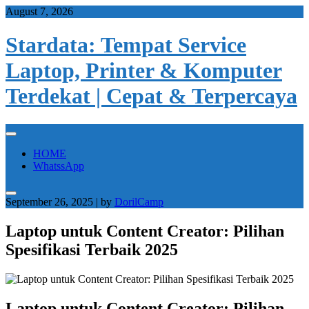
Skip
August 7, 2026
to
content
Stardata: Tempat Service
Laptop, Printer & Komputer
Terdekat | Cepat & Terpercaya
HOME
WhatssApp
September 26, 2025
|
by
DorilCamp
Laptop untuk Content Creator: Pilihan
Spesifikasi Terbaik 2025
Laptop untuk Content Creator: Pilihan