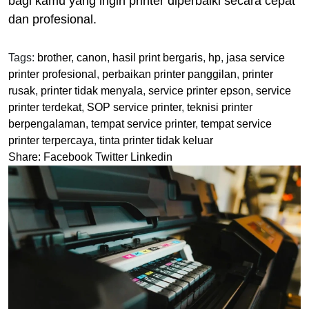
bagi kamu yang ingin printer diperbaiki secara cepat
dan profesional.
Tags:
brother
,
canon
,
hasil print bergaris
,
hp
,
jasa service
printer profesional
,
perbaikan printer panggilan
,
printer
rusak
,
printer tidak menyala
,
service printer epson
,
service
printer terdekat
,
SOP service printer
,
teknisi printer
berpengalaman
,
tempat service printer
,
tempat service
printer terpercaya
,
tinta printer tidak keluar
Share:
Facebook
Twitter
Linkedin