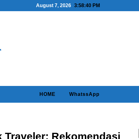
August 7, 2026
3:58:41 PM
r
HOME
WhatssApp
k Traveler: Rekomendasi