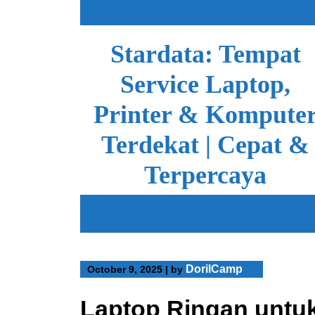
Skip
to
content
Stardata: Tempat
Service Laptop,
Printer & Kompute
Terdekat | Cepat &
Terpercaya
DorilCamp
October 9, 2025
|
by
Laptop Ringan untu