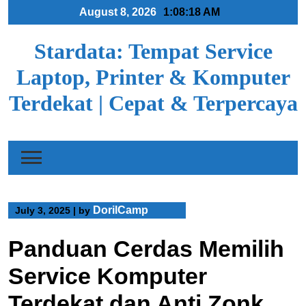
Skip
August 8, 2026
1:08:19 AM
to
content
Stardata: Tempat Service
Laptop, Printer & Komputer
Terdekat | Cepat & Terpercaya
DorilCamp
July 3, 2025
|
by
Panduan Cerdas Memilih
Service Komputer
Terdekat dan Anti Zonk