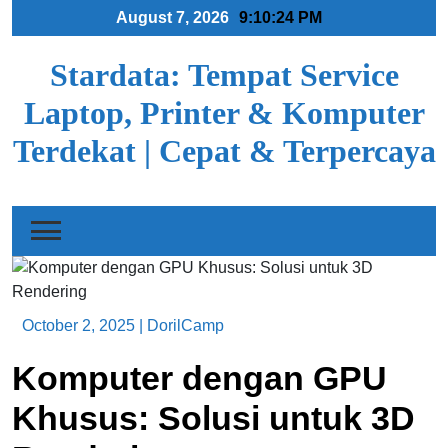
Skip
August 7, 2026
9:10:25 PM
to
content
Stardata: Tempat Service
Laptop, Printer & Komputer
Terdekat | Cepat & Terpercaya
October 2, 2025
|
DorilCamp
Komputer dengan GPU
Khusus: Solusi untuk 3D