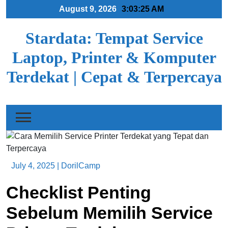
Skip
August 9, 2026
3:03:26 AM
to
content
Stardata: Tempat Service
Laptop, Printer & Komputer
Terdekat | Cepat & Terpercaya
July 4, 2025
|
DorilCamp
Checklist Penting
Sebelum Memilih Service