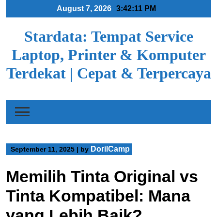
Skip
August 7, 2026
3:42:12 PM
to
content
Stardata: Tempat Service
Laptop, Printer & Komputer
Terdekat | Cepat & Terpercaya
DorilCamp
September 11, 2025
|
by
Memilih Tinta Original vs
Tinta Kompatibel: Mana
yang Lebih Baik?