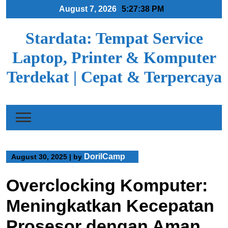
Skip
August 7, 2026
5:27:39 PM
to
content
Stardata: Tempat Service
Laptop, Printer & Komputer
Terdekat | Cepat & Terpercaya
DorilCamp
August 30, 2025
|
by
Overclocking Komputer:
Meningkatkan Kecepatan
Prosesor dengan Aman