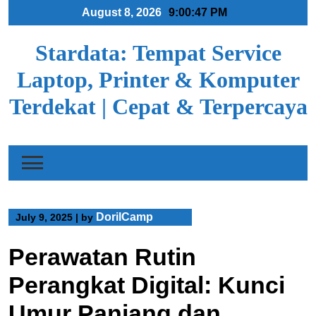
Skip
August 8, 2026
9:00:47 PM
to
content
Stardata: Tempat Service
Laptop, Printer & Komputer
Terdekat | Cepat & Terpercaya
DorilCamp
July 9, 2025
|
by
Perawatan Rutin
Perangkat Digital: Kunci
Umur Panjang dan