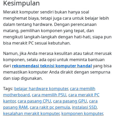
Kesimpulan
Merakit komputer sendiri bukan hanya soal
menghemat biaya, tetapi juga cara untuk belajar lebih
dalam tentang hardware. Dengan perencanaan
matang, pemilihan komponen yang tepat, dan
mengikuti langkah-langkah dengan hati-hati, siapa pun
bisa merakit PC sesuai kebutuhan.
Namun, jika Anda merasa kesulitan atau takut merusak
komponen, selalu ada opsi untuk meminta bantuan
dari
rekomendasi teknisi komputer handal
yang bisa
memastikan komputer Anda dirakit dengan sempurna
dan siap digunakan.
Tags:
belajar hardware komputer
,
cara memilih
motherboard
,
cara memilih PSU
,
cara merakit PC
kantor
,
cara pasang CPU
,
cara pasang GPU
,
cara
pasang RAM
,
cara rakit pc pemula
,
instalasi SSD
,
kesalahan merakit komputer
,
komponen komputer
,