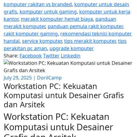
komputer rakitan vs branded
,
komputer untuk desain
grafis
,
komputer untuk gaming
,
komputer untuk kerja
kantor
,
merakit komputer hemat biaya
,
panduan
merakit komputer
,
panduan pemula rakit komputer
,
rakit komputer gaming
,
rekomendasi teknisi komputer
handal
,
service komputer
,
tips merakit komputer
,
tips
perakitan pc aman
,
upgrade komputer
Share:
Facebook
Twitter
Linkedin
July 29, 2025
|
DorilCamp
Workstation PC: Kekuatan
Komputasi untuk Desainer Grafis
dan Arsitek
Workstation PC: Kekuatan
Komputasi untuk Desainer