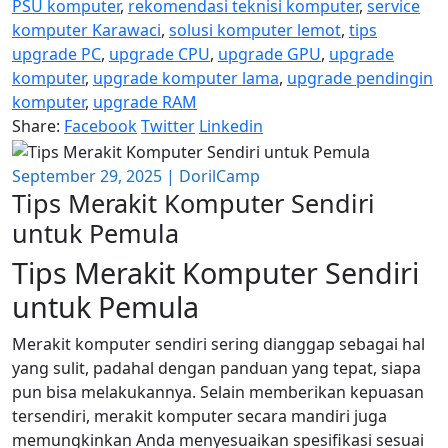
PSU komputer
,
rekomendasi teknisi komputer
,
service
komputer Karawaci
,
solusi komputer lemot
,
tips
upgrade PC
,
upgrade CPU
,
upgrade GPU
,
upgrade
komputer
,
upgrade komputer lama
,
upgrade pendingin
komputer
,
upgrade RAM
Share:
Facebook
Twitter
Linkedin
September 29, 2025
|
DorilCamp
Tips Merakit Komputer Sendiri
untuk Pemula
Tips Merakit Komputer Sendiri
untuk Pemula
Merakit komputer sendiri sering dianggap sebagai hal
yang sulit, padahal dengan panduan yang tepat, siapa
pun bisa melakukannya. Selain memberikan kepuasan
tersendiri, merakit komputer secara mandiri juga
memungkinkan Anda menyesuaikan spesifikasi sesuai