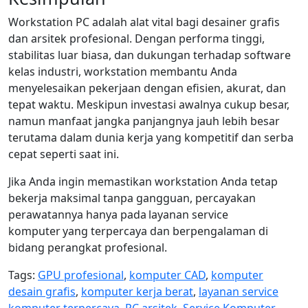
Workstation PC adalah alat vital bagi desainer grafis
dan arsitek profesional. Dengan performa tinggi,
stabilitas luar biasa, dan dukungan terhadap software
kelas industri, workstation membantu Anda
menyelesaikan pekerjaan dengan efisien, akurat, dan
tepat waktu. Meskipun investasi awalnya cukup besar,
namun manfaat jangka panjangnya jauh lebih besar
terutama dalam dunia kerja yang kompetitif dan serba
cepat seperti saat ini.
Jika Anda ingin memastikan workstation Anda tetap
bekerja maksimal tanpa gangguan, percayakan
perawatannya hanya pada layanan service
komputer yang terpercaya dan berpengalaman di
bidang perangkat profesional.
Tags:
GPU profesional
,
komputer CAD
,
komputer
desain grafis
,
komputer kerja berat
,
layanan service
komputer terpercaya
,
PC arsitek
,
Service Komputer