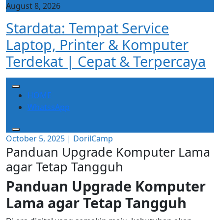
Skip
August 8, 2026
to
Stardata: Tempat Service
content
Laptop, Printer & Komputer
Terdekat | Cepat & Terpercaya
HOME
WhatssApp
October 5, 2025
|
DorilCamp
Panduan Upgrade Komputer Lama
agar Tetap Tangguh
Panduan Upgrade Komputer
Lama agar Tetap Tangguh