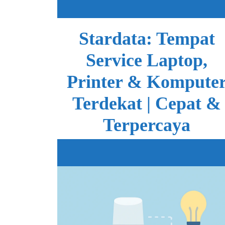
Skip
to
content
Stardata: Tempat
Service Laptop,
Printer & Kompute
Terdekat | Cepat &
Terpercaya