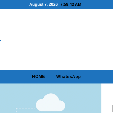
August 7, 2026
7:59:43 AM
r
HOME
WhatssApp