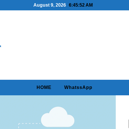
August 9, 2026
6:45:53 AM
r
HOME
WhatssApp