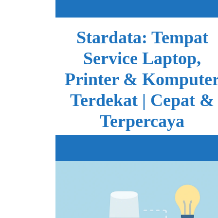
Skip
to
content
Stardata: Tempat
Service Laptop,
Printer & Kompute
Terdekat | Cepat &
Terpercaya