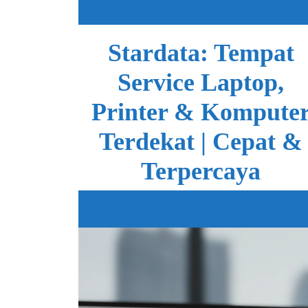
Skip
to
content
Stardata: Tempat
Service Laptop,
Printer & Kompute
Terdekat | Cepat &
Terpercaya