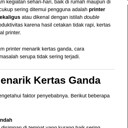
m kegiatan sehari-hari, baik di rumah maupun di
 cukup sering ditemui pengguna adalah
printer
sekaligus
atau dikenal dengan istilah
double
uktivitas karena hasil cetakan tidak rapi, kertas
 printer.
 printer menarik kertas ganda, cara
asalah serupa tidak sering terjadi.
enarik Kertas Ganda
engetahui faktor penyebabnya. Berikut beberapa
endah
au disimpan di tempat yang kurang baik sering