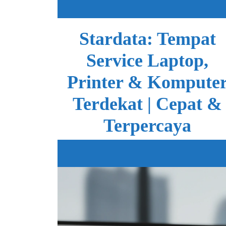
Skip
to
content
Stardata: Tempat
Service Laptop,
Printer & Kompute
Terdekat | Cepat &
Terpercaya