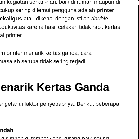
m kegiatan sehari-hari, baik di rumah maupun di
 cukup sering ditemui pengguna adalah
printer
sekaligus
atau dikenal dengan istilah
double
uktivitas karena hasil cetakan tidak rapi, kertas
 printer.
 printer menarik kertas ganda, cara
asalah serupa tidak sering terjadi.
enarik Kertas Ganda
engetahui faktor penyebabnya. Berikut beberapa
endah
au disimpan di tempat yang kurang baik sering