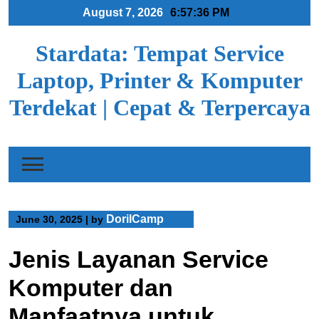
Skip
August 7, 2026
6:57:37 PM
to
content
Stardata: Tempat Service
Laptop, Printer & Komputer
Terdekat | Cepat & Terpercaya
DorilCamp
June 30, 2025
|
by
Jenis Layanan Service
Komputer dan
Manfaatnya untuk