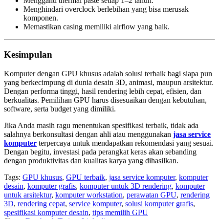
Mengganti thermal paste setiap 1–2 tahun.
Menghindari overclock berlebihan yang bisa merusak
komponen.
Memastikan casing memiliki airflow yang baik.
Kesimpulan
Komputer dengan GPU khusus adalah solusi terbaik bagi siapa pun
yang berkecimpung di dunia desain 3D, animasi, maupun arsitektur.
Dengan performa tinggi, hasil rendering lebih cepat, efisien, dan
berkualitas. Pemilihan GPU harus disesuaikan dengan kebutuhan,
software, serta budget yang dimiliki.
Jika Anda masih ragu menentukan spesifikasi terbaik, tidak ada
salahnya berkonsultasi dengan ahli atau menggunakan
jasa service
komputer
terpercaya untuk mendapatkan rekomendasi yang sesuai.
Dengan begitu, investasi pada perangkat keras akan sebanding
dengan produktivitas dan kualitas karya yang dihasilkan.
Tags:
GPU khusus
,
GPU terbaik
,
jasa service komputer
,
komputer
desain
,
komputer grafis
,
komputer untuk 3D rendering
,
komputer
untuk arsitektur
,
komputer workstation
,
perawatan GPU
,
rendering
3D
,
rendering cepat
,
service komputer
,
solusi komputer grafis
,
spesifikasi komputer desain
,
tips memilih GPU