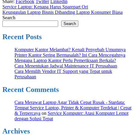
Share:
Facebook
Twitter
Linkedin
Service Laptop: Kenapa Harus Sparepart Ori
Keunggulan Laptop Bisnis Dibanding Laptop Konsumer Biasa
Search
Search
Recent Posts
Komputer Kantor Melambat? Kenali Penyebab Umumnya
Printer Kantor Sering Bermasalah? Ini Cara Mencegahnya
Mengapa Laptop Kantor Perlu Pemeriksaan Berkala?
Cara Menentukan Jadwal Maintenance IT Perusahaan
Cara Memilih Vendor IT Support yang Tepat untuk
Perusahaan
Recent Comments
Cara Merawat Laptop Agar Tidak Cepat Rusak - Stardata:
Tempat Service Laptop, Printer & Komputer Terdekat | Cepat
& Terpercaya
on
Service Komputer: Atasi Komputer Lemot
dengan Solusi Tepat
Archives