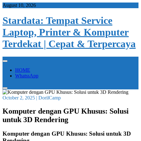
Skip
August 10, 2026
to
content
Stardata: Tempat Service
Laptop, Printer & Komputer
Terdekat | Cepat & Terpercaya
HOME
WhatssApp
October 2, 2025
|
DorilCamp
Komputer dengan GPU Khusus: Solusi
untuk 3D Rendering
Komputer dengan GPU Khusus: Solusi untuk 3D
Rendering