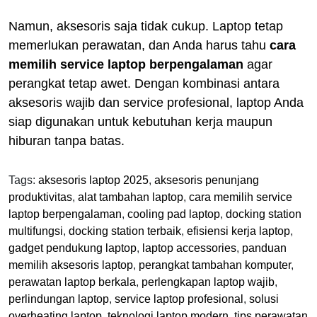
Namun, aksesoris saja tidak cukup. Laptop tetap
memerlukan perawatan, dan Anda harus tahu
cara
memilih service laptop berpengalaman
agar
perangkat tetap awet. Dengan kombinasi antara
aksesoris wajib dan service profesional, laptop Anda
siap digunakan untuk kebutuhan kerja maupun
hiburan tanpa batas.
Tags:
aksesoris laptop 2025
,
aksesoris penunjang
produktivitas
,
alat tambahan laptop
,
cara memilih service
laptop berpengalaman
,
cooling pad laptop
,
docking station
multifungsi
,
docking station terbaik
,
efisiensi kerja laptop
,
gadget pendukung laptop
,
laptop accessories
,
panduan
memilih aksesoris laptop
,
perangkat tambahan komputer
,
perawatan laptop berkala
,
perlengkapan laptop wajib
,
perlindungan laptop
,
service laptop profesional
,
solusi
overheating laptop
,
teknologi laptop modern
,
tips perawatan