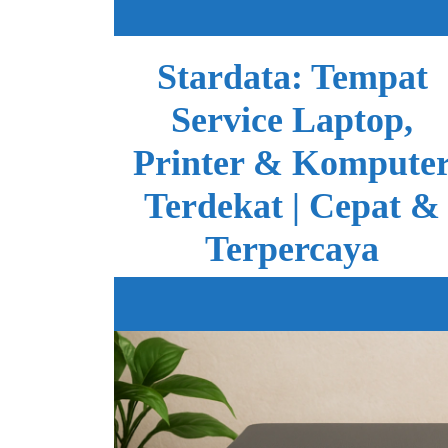
Skip
to
content
Stardata: Tempat
Service Laptop,
Printer & Kompute
Terdekat | Cepat &
Terpercaya