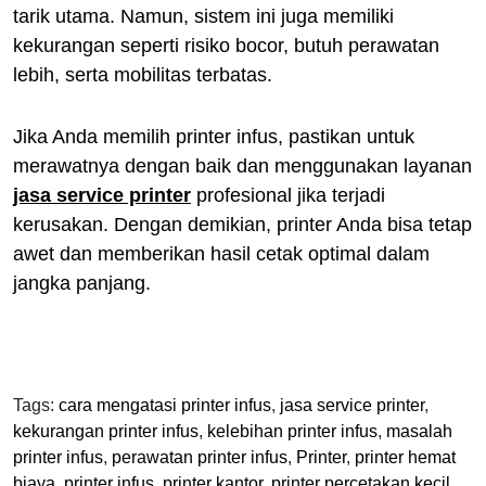
tarik utama. Namun, sistem ini juga memiliki
kekurangan seperti risiko bocor, butuh perawatan
lebih, serta mobilitas terbatas.
Jika Anda memilih printer infus, pastikan untuk
merawatnya dengan baik dan menggunakan layanan
jasa service printer
profesional jika terjadi
kerusakan. Dengan demikian, printer Anda bisa tetap
awet dan memberikan hasil cetak optimal dalam
jangka panjang.
Tags:
cara mengatasi printer infus
,
jasa service printer
,
kekurangan printer infus
,
kelebihan printer infus
,
masalah
printer infus
,
perawatan printer infus
,
Printer
,
printer hemat
biaya
,
printer infus
,
printer kantor
,
printer percetakan kecil
,