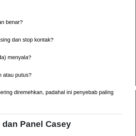
an benar?
sing dan stop kontak?
ada) menyala?
n atau putus?
sering diremehkan, padahal ini penyebab paling
r dan Panel Casey