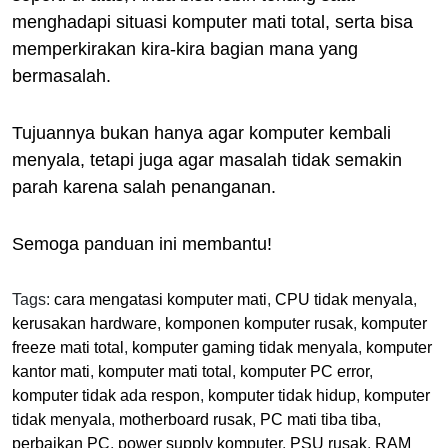
menghadapi situasi komputer mati total, serta bisa
memperkirakan kira-kira bagian mana yang
bermasalah.
Tujuannya bukan hanya agar komputer kembali
menyala, tetapi juga agar masalah tidak semakin
parah karena salah penanganan.
Semoga panduan ini membantu!
Tags:
cara mengatasi komputer mati
,
CPU tidak menyala
,
kerusakan hardware
,
komponen komputer rusak
,
komputer
freeze mati total
,
komputer gaming tidak menyala
,
komputer
kantor mati
,
komputer mati total
,
komputer PC error
,
komputer tidak ada respon
,
komputer tidak hidup
,
komputer
tidak menyala
,
motherboard rusak
,
PC mati tiba tiba
,
perbaikan PC
,
power supply komputer
,
PSU rusak
,
RAM