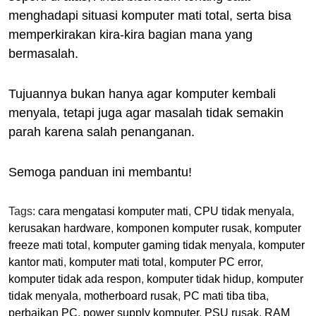
menghadapi situasi komputer mati total, serta bisa
memperkirakan kira-kira bagian mana yang
bermasalah.
Tujuannya bukan hanya agar komputer kembali
menyala, tetapi juga agar masalah tidak semakin
parah karena salah penanganan.
Semoga panduan ini membantu!
Tags:
cara mengatasi komputer mati
,
CPU tidak menyala
,
kerusakan hardware
,
komponen komputer rusak
,
komputer
freeze mati total
,
komputer gaming tidak menyala
,
komputer
kantor mati
,
komputer mati total
,
komputer PC error
,
komputer tidak ada respon
,
komputer tidak hidup
,
komputer
tidak menyala
,
motherboard rusak
,
PC mati tiba tiba
,
perbaikan PC
,
power supply komputer
,
PSU rusak
,
RAM