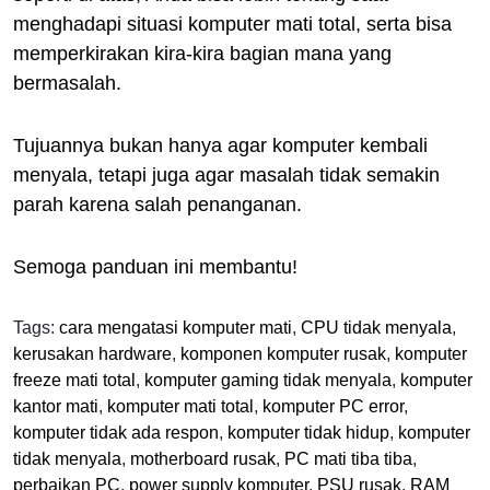
menghadapi situasi komputer mati total, serta bisa
memperkirakan kira-kira bagian mana yang
bermasalah.
Tujuannya bukan hanya agar komputer kembali
menyala, tetapi juga agar masalah tidak semakin
parah karena salah penanganan.
Semoga panduan ini membantu!
Tags:
cara mengatasi komputer mati
,
CPU tidak menyala
,
kerusakan hardware
,
komponen komputer rusak
,
komputer
freeze mati total
,
komputer gaming tidak menyala
,
komputer
kantor mati
,
komputer mati total
,
komputer PC error
,
komputer tidak ada respon
,
komputer tidak hidup
,
komputer
tidak menyala
,
motherboard rusak
,
PC mati tiba tiba
,
perbaikan PC
,
power supply komputer
,
PSU rusak
,
RAM