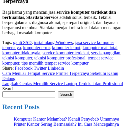
Terpercaya
Bagi kamu yang mencari jasa
service komputer terdekat dan
berkualitas
,
Stardata Service
adalah solusi terbaik. Teknisi
berpengalaman, diagnosa akurat, sparepart original, dan layanan
bergaransi membuat Stardata menjadi mitra ideal dalam menangani
berbagai masalah komputer.
Tags:
ganti SSD
,
instal ulang Windows
,
jasa service komputer
terpercaya
,
komputer error
,
komputer lemot
,
komputer mati total
,
komputer tidak nyala
,
service komputer terdekat
,
servis panggilan
,
teknisi komputer
,
teknisi komputer profesional
,
tempat service
komputer
,
tips memilih tempat service komputer
Share:
Facebook
Twitter
Linkedin
Cara Menilai Tempat Service Printer Terpercaya Sebelum Kamu
Datang
Langkah Cerdas Memilih Service Laptop Terdekat dan Profesional
Search
Search
Recent Posts
Komputer Kantor Melambat? Kenali Penyebab Umumnya
Printer Kantor Sering Bermasalah? Ini Cara Mencegahnya