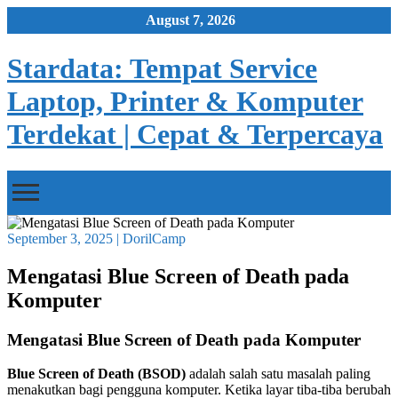
Skip
August 7, 2026
to
content
Stardata: Tempat Service
Laptop, Printer & Komputer
Terdekat | Cepat & Terpercaya
September 3, 2025
|
DorilCamp
Mengatasi Blue Screen of Death pada
Komputer
Mengatasi Blue Screen of Death pada Komputer
Blue Screen of Death (BSOD)
adalah salah satu masalah paling
menakutkan bagi pengguna komputer. Ketika layar tiba-tiba berubah