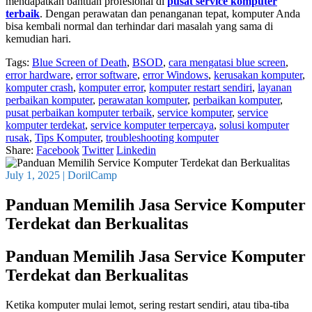
mendapatkan bantuan profesional di
pusat service komputer
terbaik
. Dengan perawatan dan penanganan tepat, komputer Anda
bisa kembali normal dan terhindar dari masalah yang sama di
kemudian hari.
Tags:
Blue Screen of Death
,
BSOD
,
cara mengatasi blue screen
,
error hardware
,
error software
,
error Windows
,
kerusakan komputer
,
komputer crash
,
komputer error
,
komputer restart sendiri
,
layanan
perbaikan komputer
,
perawatan komputer
,
perbaikan komputer
,
pusat perbaikan komputer terbaik
,
service komputer
,
service
komputer terdekat
,
service komputer terpercaya
,
solusi komputer
rusak
,
Tips Komputer
,
troubleshooting komputer
Share:
Facebook
Twitter
Linkedin
July 1, 2025
|
DorilCamp
Panduan Memilih Jasa Service Komputer
Terdekat dan Berkualitas
Panduan Memilih Jasa Service Komputer
Terdekat dan Berkualitas
Ketika komputer mulai lemot, sering restart sendiri, atau tiba-tiba